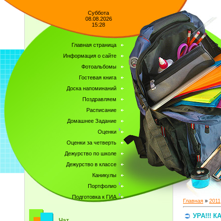
Суббота
08.08.2026
15:28
Главная страница
Информация о сайте
Фотоальбомы
Гостевая книга
Доска напоминаний
Поздравляем
Расписание
Домашнее Задание
Оценки
Оценки за четверть
Дежурство по школе
Дежурство в классе
Каникулы
Портфолио
Подготовка к ГИА
Главная
»
2011
УРА!!! К
Чат