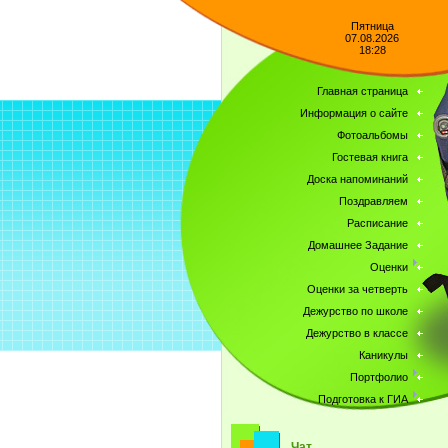
Пятница
07.08.2026
18:28
Главная страница
Информация о сайте
Фотоальбомы
Гостевая книга
Доска напоминаний
Поздравляем
Расписание
Домашнее Задание
Оценки
Оценки за четверть
Дежурство по школе
Дежурство в классе
Каникулы
Портфолио
Подготовка к ГИА
Чат