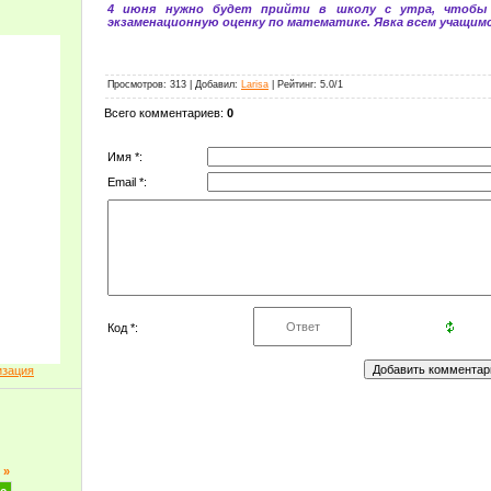
4 июня нужно будет прийти в школу с утра, чтобы
экзаменационную оценку по математике. Явка всем учащимс
Просмотров
: 313 |
Добавил
:
Larisa
|
Рейтинг
:
5.0
/
1
Всего комментариев
:
0
Имя *:
Email *:
Код *:
изация
»