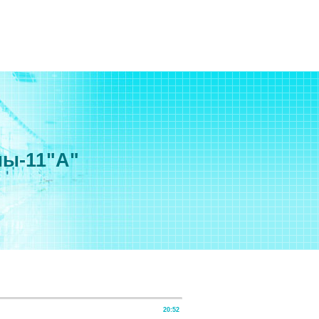
мы-11"А"
20:52