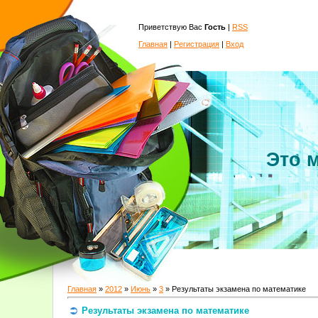
Приветствую Вас
Гость
|
RSS
Главная
|
Регистрация
|
Вход
Это 
Главная
»
2012
»
Июнь
»
3
» Результаты экзамена по математике
Результаты экзамена по математике