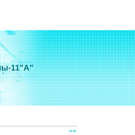
мы-11"А"
14:48