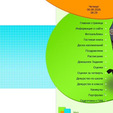
Четверг
06.08.2026
08:29
Главная страница
Информация о сайте
Фотоальбомы
Гостевая книга
Доска напоминаний
Поздравляем
Расписание
Домашнее Задание
Оценки
Оценки за четверть
Дежурство по школе
Дежурство в классе
Каникулы
Портфолио
Подготовка к ГИА
Чат