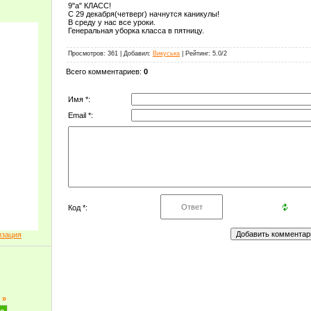
9"а" КЛАСС!
С 29 декабря(четверг) начнутся каникулы!
В среду у нас все уроки.
Генеральная уборка класса в пятницу.
Просмотров
: 361 |
Добавил
:
Викуська
|
Рейтинг
:
5.0
/
2
Всего комментариев
:
0
Имя *:
Email *:
Код *:
изация
»