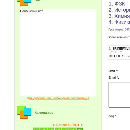
1. ФЗК
2. Истор
3. Химия
4. Физик
Просмотров
: 397
Всего коммент
1
_[R][I][F][L
0
ВОТ ОН ЯЗЬ
Имя *:
Email *:
Для добавления необходима авторизация
Календарь
Код *:
«
Сентябрь 2011
»