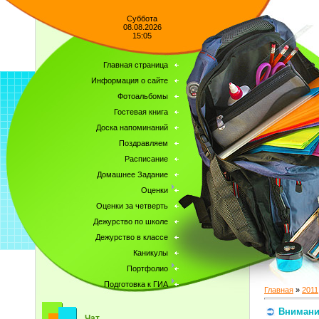
Суббота
08.08.2026
15:05
Главная страница
Информация о сайте
Фотоальбомы
Гостевая книга
Доска напоминаний
Поздравляем
Расписание
Домашнее Задание
Оценки
Оценки за четверть
Дежурство по школе
Дежурство в классе
Каникулы
Портфолио
Подготовка к ГИА
Главная
»
2011
Внимание
Чат