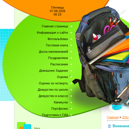
Пятница
07.08.2026
00:19
Главная страница
Информация о сайте
Фотоальбомы
Гостевая книга
Доска напоминаний
Поздравляем
Расписание
Домашнее Задание
Оценки
Оценки за четверть
Дежурство по школе
Дежурство в классе
Каникулы
Портфолио
Подготовка к ГИА
Главная
»
2011
Внимание
Чат