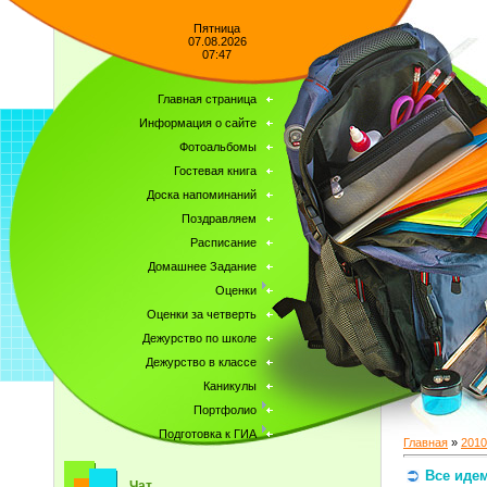
Пятница
07.08.2026
07:47
Главная страница
Информация о сайте
Фотоальбомы
Гостевая книга
Доска напоминаний
Поздравляем
Расписание
Домашнее Задание
Оценки
Оценки за четверть
Дежурство по школе
Дежурство в классе
Каникулы
Портфолио
Подготовка к ГИА
Главная
»
2010
Все идем
Чат