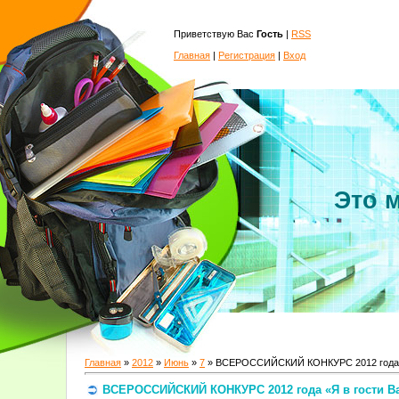
Приветствую Вас
Гость
|
RSS
Главная
|
Регистрация
|
Вход
Это 
Главная
»
2012
»
Июнь
»
7
» ВСЕРОССИЙСКИЙ КОНКУРС 2012 года «Я
ВСЕРОССИЙСКИЙ КОНКУРС 2012 года «Я в гости Ва