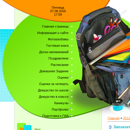
Пятница
07.08.2026
17:59
Главная страница
Информация о сайте
Фотоальбомы
Гостевая книга
Доска напоминаний
Поздравляем
Расписание
Домашнее Задание
Оценки
Оценки за четверть
Дежурство по школе
Дежурство в классе
Каникулы
Портфолио
Подготовка к ГИА
Главная
»
2012
Заплатит
Чат