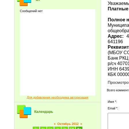
Уважаемы
Платные 
Полное н
Муницип
общеобра
Адрес:
4
641196
Реквизи
(МБОУ СО
Банк РКЦ 
р/сч 407
ИНН 643
КБК 0000
Просмотро
Всего коммент
Для добавления необходима авторизация
Имя *:
Email *:
Календарь
«
Октябрь 2012
»