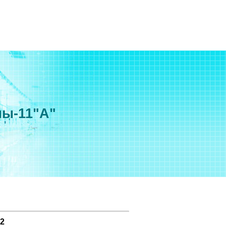
мы-11"А"
2