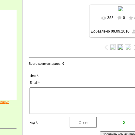
353
0
В реальном ра
Добавлено
09.09.2010
1600x1200
/ 172.0
Всего комментариев
:
0
Имя *:
Email *:
изация
Код *: