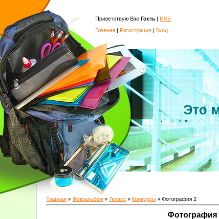
Приветствую Вас
Гость
|
RSS
Главная
|
Регистрация
|
Вход
Это 
Главная
»
Фотоальбом
»
7класс
»
Конкурсы
» Фотография 2
Фотография 