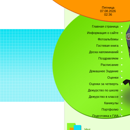
Пятница
07.08.2026
02:36
Главная страница
Информация о сайте
Фотоальбомы
Гостевая книга
Доска напоминаний
Поздравляем
Расписание
Домашнее Задание
Оценки
Оценки за четверть
Дежурство по школе
Дежурство в классе
Каникулы
Портфолио
Подготовка к ГИА
Чат