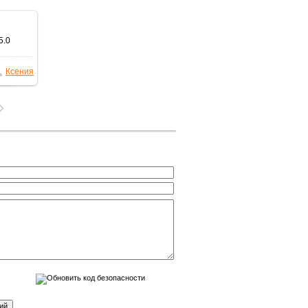
5.0
змере
Ксения
Kb