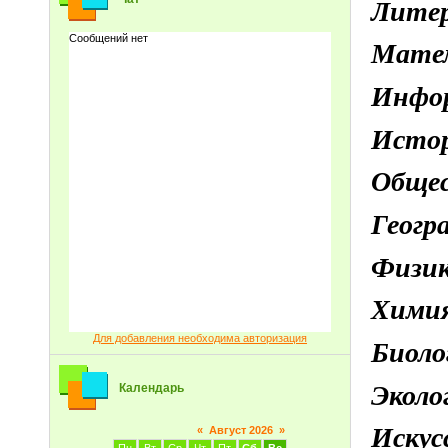
Лите
Мате
Инфо
Исто
Обще
Геог
Физи
Хими
Для добавления необходима авторизация
Биол
Экол
Календарь
Иску
«
Август 2026
»