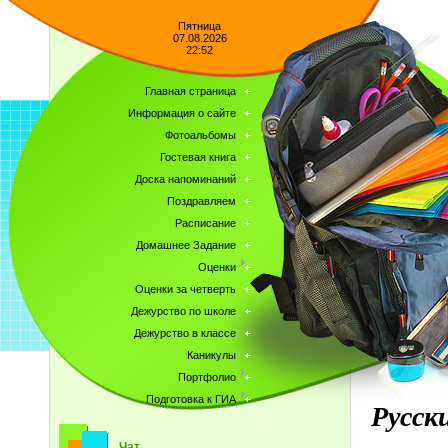
Пятница
07.08.2026
22:52
Главная страница
Информация о сайте
Фотоальбомы
Гостевая книга
Доска напоминаний
Поздравляем
Расписание
Домашнее Задание
Оценки
Оценки за четверть
Дежурство по школе
Дежурство в классе
Каникулы
Портфолио
Подготовка к ГИА
Русск
Чат