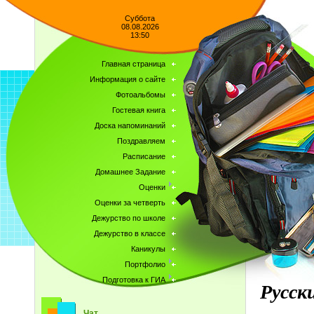
Суббота
08.08.2026
13:50
Главная страница
Информация о сайте
Фотоальбомы
Гостевая книга
Доска напоминаний
Поздравляем
Расписание
Домашнее Задание
Оценки
Оценки за четверть
Дежурство по школе
Дежурство в классе
Каникулы
Портфолио
Подготовка к ГИА
Русск
Чат