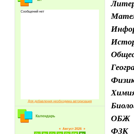
Лите
Мате
Инфо
Исто
Обще
Геогр
Физи
Хими
Для добавления необходима авторизация
Биол
ОБ
Календарь
ФЗК
«
Август 2026
»