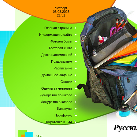
Четверг
06.08.2026
21:31
Главная страница
Информация о сайте
Фотоальбомы
Гостевая книга
Доска напоминаний
Поздравляем
Расписание
Домашнее Задание
Оценки
Оценки за четверть
Дежурство по школе
Дежурство в классе
Каникулы
Портфолио
Подготовка к ГИА
Русск
Чат