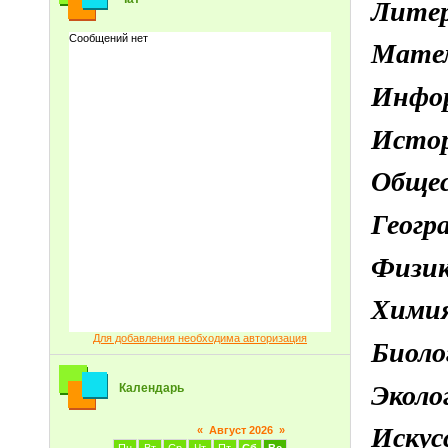
Лите
Мате
Инфо
Исто
Обще
Геог
Физи
Хими
Для добавления необходима авторизация
Биол
Экол
Календарь
Иску
«
Август 2026
»