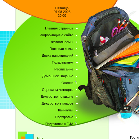
Пятница
07.08.2026
20:00
Главная страница
Информация о сайте
Фотоальбомы
Гостевая книга
Доска напоминаний
Поздравляем
Расписание
Домашнее Задание
Оценки
Оценки за четверть
Дежурство по школе
Дежурство в классе
Каникулы
Портфолио
Подготовка к ГИА
Гостя
Чат