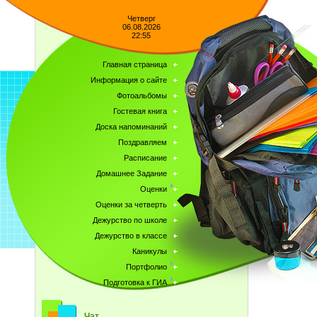
Четверг
06.08.2026
22:55
Главная страница
Информация о сайте
Фотоальбомы
Гостевая книга
Доска напоминаний
Поздравляем
Расписание
Домашнее Задание
Оценки
Оценки за четверть
Дежурство по школе
Дежурство в классе
Каникулы
Портфолио
Подготовка к ГИА
Чат