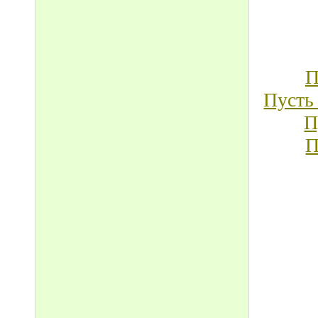
П
Пусть
П
П