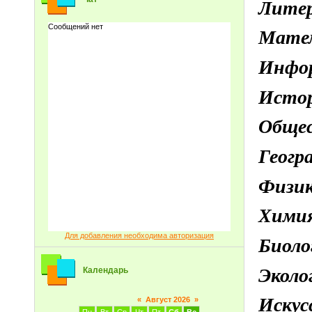
Лите
Мате
Инфо
Исто
Обще
Геог
Физи
Хими
Для добавления необходима авторизация
Биол
Экол
Календарь
Иску
«
Август 2026
»