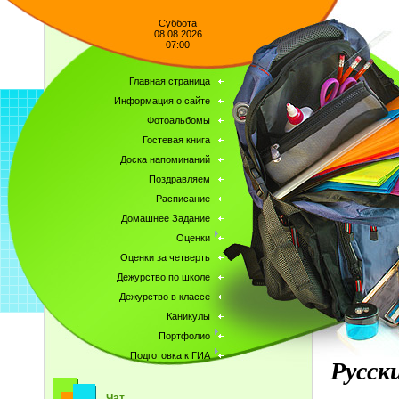
Суббота
08.08.2026
07:00
Главная страница
Информация о сайте
Фотоальбомы
Гостевая книга
Доска напоминаний
Поздравляем
Расписание
Домашнее Задание
Оценки
Оценки за четверть
Дежурство по школе
Дежурство в классе
Каникулы
Портфолио
Подготовка к ГИА
Русск
Чат