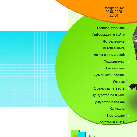
Воскресенье
09.08.2026
13:50
Главная страница
Информация о сайте
Фотоальбомы
Гостевая книга
Доска напоминаний
Поздравляем
Расписание
Домашнее Задание
Оценки
Оценки за четверть
Дежурство по школе
Дежурство в классе
Каникулы
Портфолио
Подготовка к ГИА
Чат