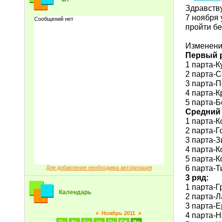
Здравству
7 ноября 
пройти бе
Изменени
Первый 
1 парта-К
2 парта-
3 парта-
4 парта-
5 парта-
Средний 
1 парта-
2 парта-
3 парта-
4 парта-К
5 парта-К
6 парта-
Для добавления необходима авторизация
3 ряд:
1 парта-Г
Календарь
2 парта-Л
3 парта-
«
Ноябрь 2011
»
4 парта-