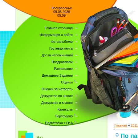
Воскресенье
09.08.2026
05:09
Главная страница
Информация о сайте
Фотоальбомы
Гостевая книга
Доска напоминаний
Поздравляем
Расписание
Домашнее Задание
Оценки
Оценки за четверть
Дежурство по школе
Дежурство в классе
Каникулы
Портфолио
Подготовка к ГИА
Главная
»
2011
По п
Чат