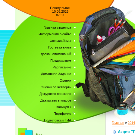
Понедельник
10.08.2026
07:37
Главная страница
Информация о сайте
Фотоальбомы
Гостевая книга
Доска напоминаний
Поздравляем
Расписание
Домашнее Задание
Оценки
Оценки за четверть
Дежурство по школе
Дежурство в классе
Каникулы
Портфолио
Подготовка к ГИА
Главная
»
2014
Акция "
Чат