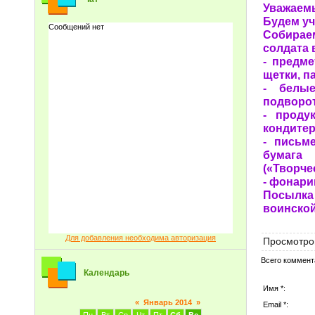
Уважаемы
Будем уч
Собираем
солдата 
- предм
щетки, п
- белы
подворо
- проду
кондитер
- письм
бумага
(«Творче
- фонари
Посылка
воинской
Для добавления необходима авторизация
Просмотро
Всего коммент
Календарь
Имя *:
«
Январь 2014
»
Email *: