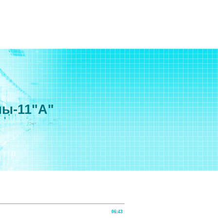
мы-11"А"
06:43