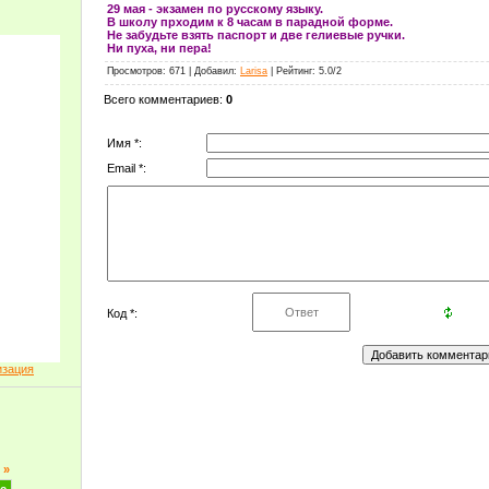
29 мая - экзамен по русскому языку.
В школу прходим к 8 часам в парадной форме.
Не забудьте взять паспорт и две гелиевые ручки.
Ни пуха, ни пера!
Просмотров
: 671 |
Добавил
:
Larisa
|
Рейтинг
:
5.0
/
2
Всего комментариев
:
0
Имя *:
Email *:
Код *:
изация
»