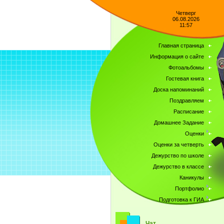
Четверг
06.08.2026
11:57
Главная страница
Информация о сайте
Фотоальбомы
Гостевая книга
Доска напоминаний
Поздравляем
Расписание
Домашнее Задание
Оценки
Оценки за четверть
Дежурство по школе
Дежурство в классе
Каникулы
Портфолио
Подготовка к ГИА
Чат