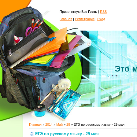
Приветствую Вас
Гость
|
RSS
Главная
|
Регистрация
|
Вход
Это 
Главная
»
2014
»
Май
»
28
» ЕГЭ по русскому языку - 29 мая
ЕГЭ по русскому языку - 29 мая