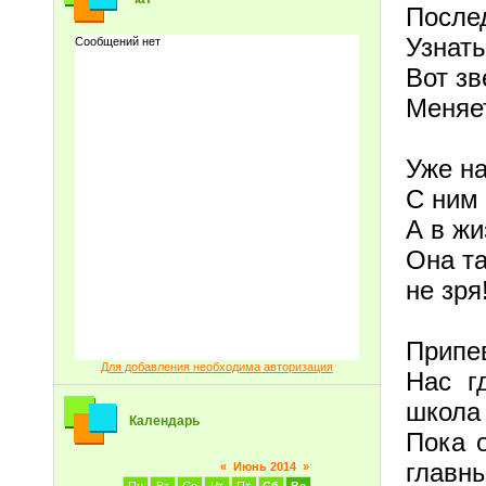
Послед
Узнать
Вот зв
Меняет
Уже на
С ним 
А в жи
Она та
не зря
Припе
Для добавления необходима авторизация
Нас г
школа 
Календарь
Пока 
главн
«
Июнь 2014
»