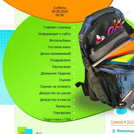
Суббота
08.08.2026
00:06
Главная страница
Информация о сайте
Фотоальбомы
Гостевая книга
Доска напоминаний
Поздравляем
Расписание
Домашнее Задание
Оценки
Оценки за четверть
Дежурство по школе
Дежурство в классе
Каникулы
Портфолио
Подготовка к ГИА
Главная
»
2014
Финальн
Чат