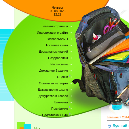
Четверг
06.08.2026
12:22
Главная страница
Информация о сайте
Фотоальбомы
Гостевая книга
Доска напоминаний
Поздравляем
Расписание
Домашнее Задание
Оценки
Оценки за четверть
Дежурство по школе
Дежурство в классе
Каникулы
Портфолио
Подготовка к ГИА
Главная
»
2014
Лучший 
Чат