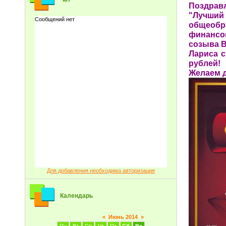
Поздрав
"Лучший
общеобр
финансо
созыва В
Лариса 
рублей!
Желаем 
Для добавления необходима авторизация
Календарь
«
Июнь 2014
»