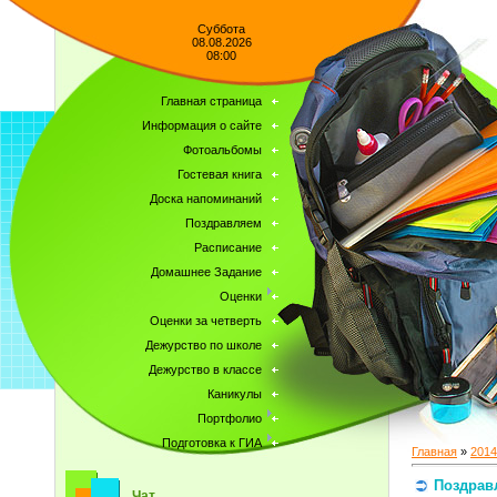
Суббота
08.08.2026
08:00
Главная страница
Информация о сайте
Фотоальбомы
Гостевая книга
Доска напоминаний
Поздравляем
Расписание
Домашнее Задание
Оценки
Оценки за четверть
Дежурство по школе
Дежурство в классе
Каникулы
Портфолио
Подготовка к ГИА
Главная
»
2014
Поздрав
Чат