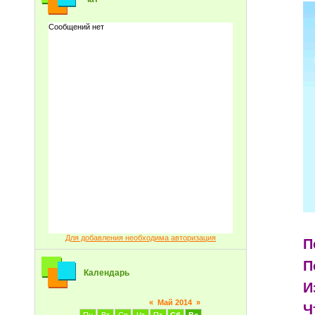
Для добавления необходима авторизация
П
П
Календарь
И
«
Май 2014
»
Ч