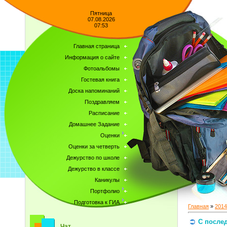
Пятница
07.08.2026
07:53
Главная страница
Информация о сайте
Фотоальбомы
Гостевая книга
Доска напоминаний
Поздравляем
Расписание
Домашнее Задание
Оценки
Оценки за четверть
Дежурство по школе
Дежурство в классе
Каникулы
Портфолио
Подготовка к ГИА
Главная
»
2014
С послед
Чат