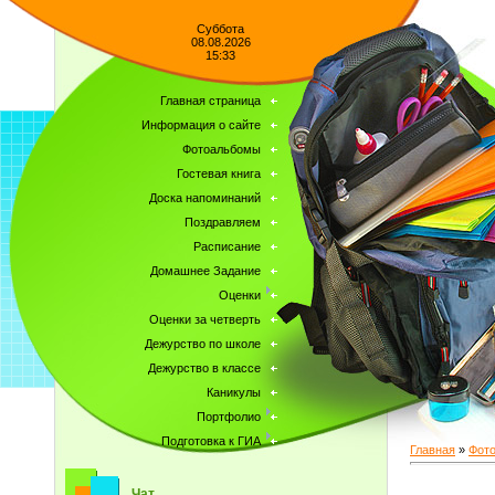
Суббота
08.08.2026
15:33
Главная страница
Информация о сайте
Фотоальбомы
Гостевая книга
Доска напоминаний
Поздравляем
Расписание
Домашнее Задание
Оценки
Оценки за четверть
Дежурство по школе
Дежурство в классе
Каникулы
Портфолио
Подготовка к ГИА
Главная
»
Фот
Чат