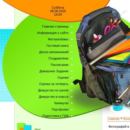
Суббота
08.08.2026
19:04
Главная страница
Информация о сайте
Фотоальбомы
Гостевая книга
Доска напоминаний
Поздравляем
Расписание
Домашнее Задание
Оценки
Оценки за четверть
Дежурство по школе
Дежурство в классе
Каникулы
Портфолио
Подготовка к ГИА
Главная
»
Фот
Фотографий в
Чат