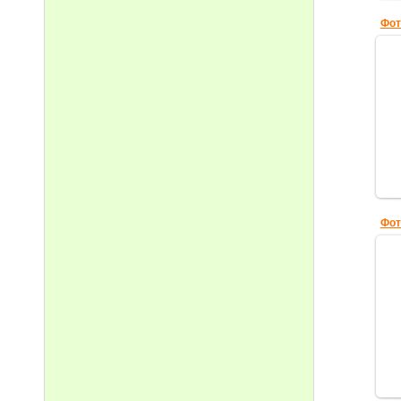
Фот
Фот