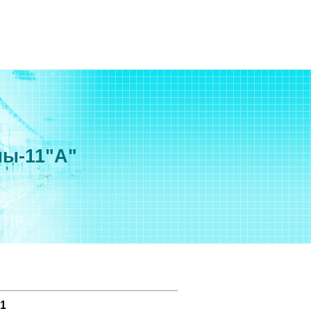
мы-11"А"
1