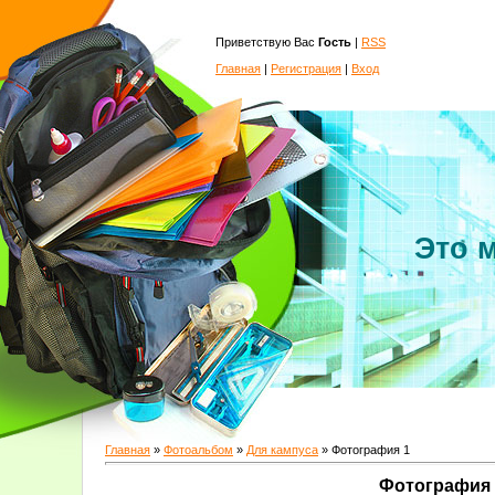
Приветствую Вас
Гость
|
RSS
Главная
|
Регистрация
|
Вход
Это 
Главная
»
Фотоальбом
»
Для кампуса
» Фотография 1
Фотография 