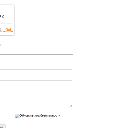
5.0
_Guf_