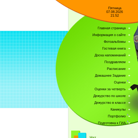
Пятница
07.08.2026
21:52
Главная страница
Информация о сайте
Фотоальбомы
Гостевая книга
Доска напоминаний
Поздравляем
Расписание
Домашнее Задание
Оценки
Оценки за четверть
Дежурство по школе
Дежурство в классе
Каникулы
Портфолио
Подготовка к ГИА
Чат