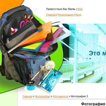
Приветствую Вас
Гость
|
RSS
Главная
|
Регистрация
|
Вход
Это 
Главная
»
Фотоальбом
»
Для кампуса
» Фотография 3
Фотография 