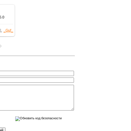
5.0
_Guf_