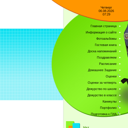
Четверг
06.08.2026
07:29
Главная страница
Информация о сайте
Фотоальбомы
Гостевая книга
Доска напоминаний
Поздравляем
Расписание
Домашнее Задание
Оценки
Оценки за четверть
Дежурство по школе
Дежурство в классе
Каникулы
Портфолио
Подготовка к ГИА
Чат