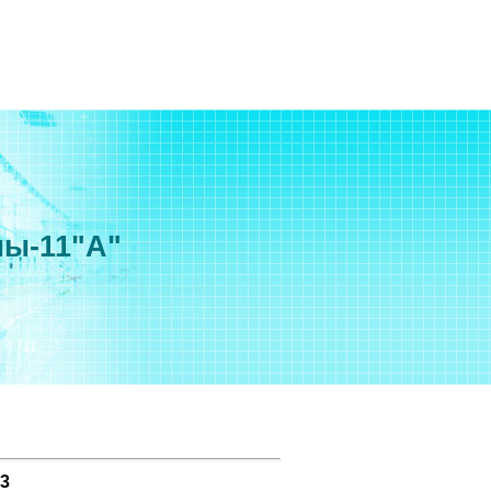
мы-11"А"
3